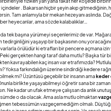
birbirleriyle fiziken yan yana fakat her köşede birbir
r içindeler . Bakarsan hiçbir şeyin akıp gitmediğinin, h
ersin. Tam anlamıyla bir mekan hezeyanı aslında. Dağı
haber heyecanlar, ama sözde kalabalıklar…
da tek başına yürümeyi seçenlerimiz de var. Mağara
n tedirginliğini yaşayıp bir başkasının onu yoracağ
uvarlarla örülüdür ki etrafları bir pencere açmana i
eki gerçekten hangi taraf daha mutlu? Başka tür bir i
ten kavrayabilen kaç insan var etrafımızda? Mutlulu
ı? Yoksa farkındalığın üzerine sindirdiği kedere ra
lmek mi? Üzüntüsü geçebilir bir insanın ama
keder
nunla birlikte yaşayabilmeyi öğretir sana bir zama
rsın. Ne kadar un ufak etmeye çalışsan da anlık unut
sümde o da olacak. Ama asla mutlu olmaktan
vazg
ğmen tebessümün vazgeçemediğim olmalı. Düştüğün
slında o inanç edimin umudundur senin. Ve ancak mes