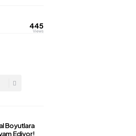
445
Views
l Boyutlara
am Ediyor!