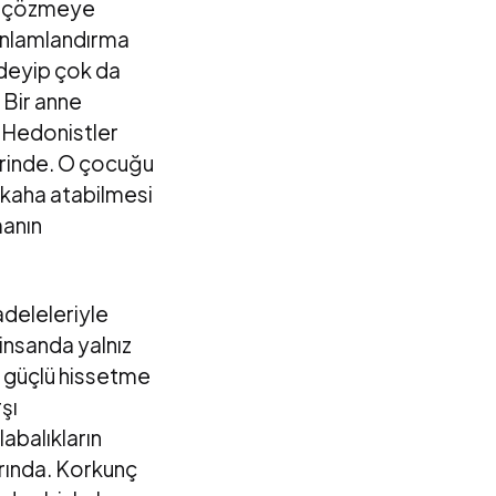
ni çözmeye
p anlamlandırma
n deyip çok da
 Bir anne
 Hedonistler
lerinde. O çocuğu
ahkaha atabilmesi
manın
adeleleriyle
insanda yalnız
a güçlü hissetme
şı
abalıkların
arında. Korkunç