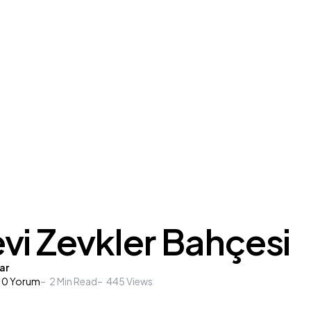
vi Zevkler Bahçesi
ar
0
Yorum
2
Min Read
445
Views