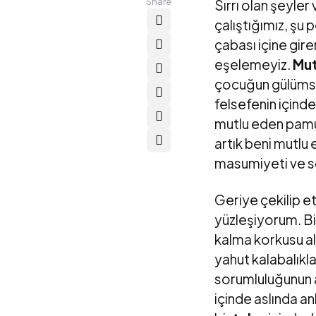
Share
Sırrı olan şeyle
çalıştığımız, şu 
çabası içine gire
eşelemeyiz.
Mut
çocuğun gülümse
felsefenin içind
mutlu eden pamuk
artık beni mutlu
masumiyeti ve s
Geriye çekilip e
yüzleşiyorum. Bi
kalma korkusu al
yahut kalabalıkl
sorumluluğunun a
içinde aslında an