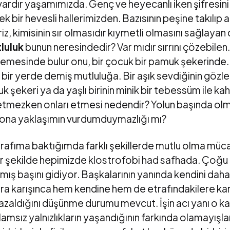
r vardır yaşamımızda. Genç ve heyecanlı iken şifresi
pek bir hevesli hallerimizden. Bazısının peşine takılı
riz, kimisinin sır olmasıdır kıymetli olmasını sağlaya
luluk
bunun neresindedir? Var mıdır sırrını çözebilen.
mesinde bulur onu, bir çocuk bir pamuk şekerinde.
e bir yerde demiş mutluluğa. Bir aşık sevdiğinin göz
 şekeri ya da yaşlı birinin minik bir tebessüm ile k
 etmezken onları etmesi nedendir? Yolun başında ol
ona yaklaşımın vurdumduymazlığı mı?
trafıma baktığımda farklı şekillerde mutlu olma müc
r şekilde hepimizde klostrofobi had safhada. Çoğu 
mış başını gidiyor. Başkalarının yanında kendini dah
ara karışınca hem kendine hem de etrafındakilere kar
zaldığını düşünme durumu mevcut. İşin acı yanı o kal
lamsız yalnızlıkların yaşandığının farkında olamayışl