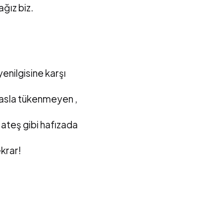
ğız biz.
enilgisine karşı
 asla tükenmeyen ,
ateş gibi hafızada
ekrar!