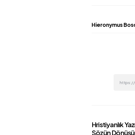
Hieronymus Bos
Post
Hristiyanlık Yaz
Sözün Dönüş