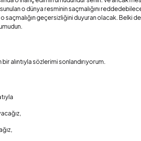
 sunulan o dünya resminin saçmalığını reddedebilecek
n o saçmalığın geçersizliğini duyuran olacak. Belki d
n umudun.
bir alıntıyla sözlerimi sonlandırıyorum.
tıyla
yacağız,
ağız,