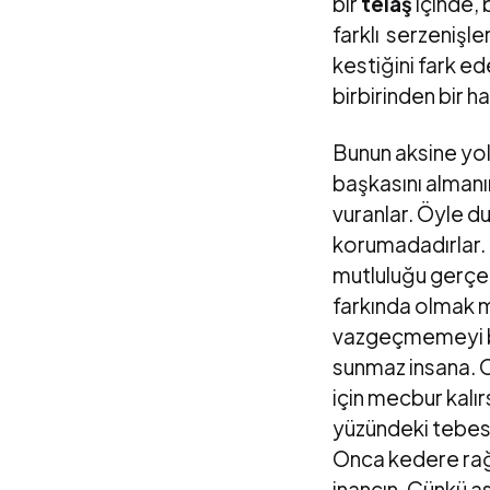
bir
telaş
içinde, 
farklı serzenişle
kestiğini fark ed
birbirinden bir 
Bunun aksine yol
başkasını almanı
vuranlar. Öyle d
korumadadırlar. P
mutluluğu gerçek
farkında olmak m
vazgeçmemeyi bi
sunmaz insana. O
için mecbur kalı
yüzündeki tebes
Onca kedere ra
inancın. Çünkü a