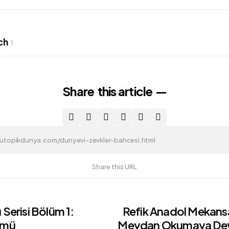
ch
1
Share
this article
Share this URL
ı Serisi Bölüm 1:
Refik Anadol Mekansa
ümü
Meydan Okumaya Dev