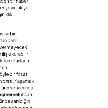
inden bir haber
er şeyin akışı
nıklık,
sına bir
ından dem
zin vermeyecek
lişki kurabilir
k tüm bunların
ğmen
öyle bir fırsat
n sonra. Yaşamak
uşların sonucunda
eçmemeli
insan.
de sarıldığın
afeleri kat edip