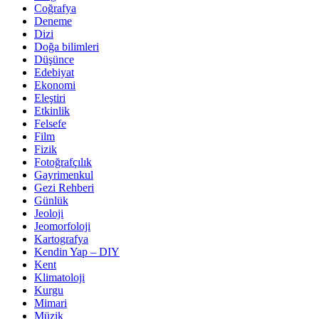
Coğrafya
Deneme
Dizi
Doğa bilimleri
Düşünce
Edebiyat
Ekonomi
Eleştiri
Etkinlik
Felsefe
Film
Fizik
Fotoğrafçılık
Gayrimenkul
Gezi Rehberi
Günlük
Jeoloji
Jeomorfoloji
Kartografya
Kendin Yap – DIY
Kent
Klimatoloji
Kurgu
Mimari
Müzik