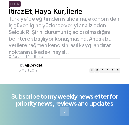
BLOG
İtiraz Et, Hayal Kur, İlerle!
Türkiye’de eğitimden istihdama, ekonomiden
iş güvenliğine yüzlerce veriyi analiz eden
Selçuk R. Şirin, durumun iç açıcı olmadığını
belirterek başlıyor konuşmasına. Ancak bu
verilere rağmen kendisini asıl kaygılandıran
noktanın ülkedeki hayal…
0
Yorum
1
Min Read
Posted
by
Ali Cevdet
by
3 Mart 2019
Subscribe to my weekly newsletter for
priority news, reviews and updates