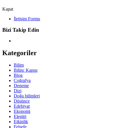
Kapat
İletişim Formu
Bizi Takip Edin
Kategoriler
Bilim
Bilinç Kapısı
Blog
Coğrafya
Deneme
Dizi
Doğa bilimleri
Düşünce
Edebiyat
Ekonomi
Eleştiri
Etkinlik
Felsefe