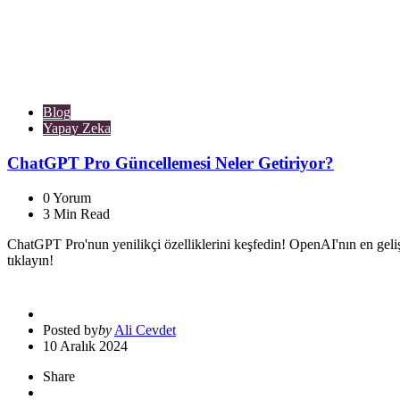
Blog
Yapay Zeka
ChatGPT Pro Güncellemesi Neler Getiriyor?
0
Yorum
3
Min Read
ChatGPT Pro'nun yenilikçi özelliklerini keşfedin! OpenAI'nın en gelişm
tıklayın!
Posted by
by
Ali Cevdet
10 Aralık 2024
Share