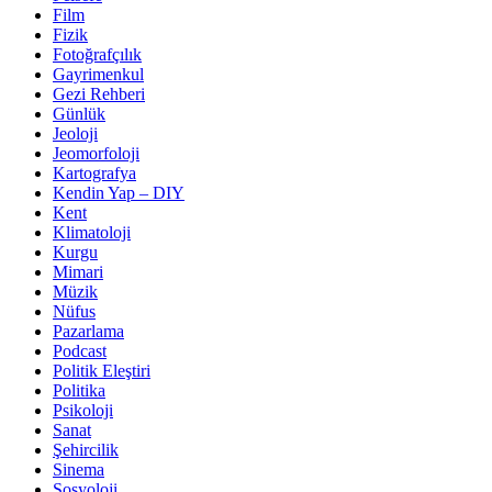
Film
Fizik
Fotoğrafçılık
Gayrimenkul
Gezi Rehberi
Günlük
Jeoloji
Jeomorfoloji
Kartografya
Kendin Yap – DIY
Kent
Klimatoloji
Kurgu
Mimari
Müzik
Nüfus
Pazarlama
Podcast
Politik Eleştiri
Politika
Psikoloji
Sanat
Şehircilik
Sinema
Sosyoloji