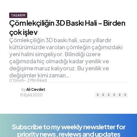
TASARIM
Çömlekçiliğin 3D Baskı Hali – Birden
çok işlev
Çömlekçiliğin 3D baskı hali, uzun yıllardır
kültürümüzde varolan çömleğin çağımızdaki
yeni halini simgeliyor. Bilindiği üzere
çağımızda hiç olmadığı kadar yenilik ve
değişime maruz kalıyoruz. Bu yenilik ve
değişimler kimi zaman…
0
Yorum
2
Min Read
Posted
by
Ali Cevdet
by
15 Eylül 2020
Subscribe to my weekly newsletter for
priority news, reviews and updates