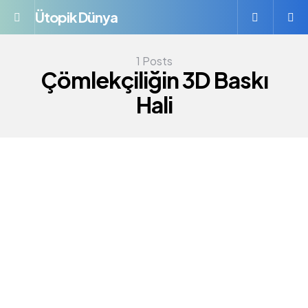
Ütopik Dünya
Menü
S
1 Posts
Çömlekçiliğin 3D Baskı
Hali