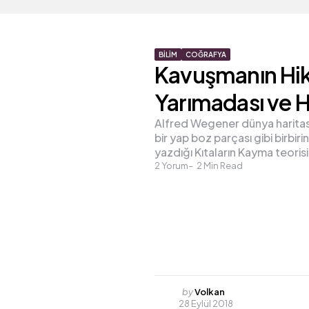
BILIM
COĞRAFYA
Kavuşmanın Hik
Yarımadası ve H
Alfred Wegener dünya haritası
bir yap boz parçası gibi birbi
yazdığı Kıtaların Kayma teori
2
Yorum
2
Min Read
Posted
by
Volkan
28 Eylül 2018
by