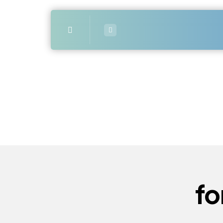
Menü
fo