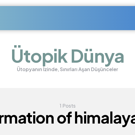
Ütopik Dünya
Ütopyanın İzinde, Sınırları Aşan Düşünceler
1 Posts
rmation of himalay