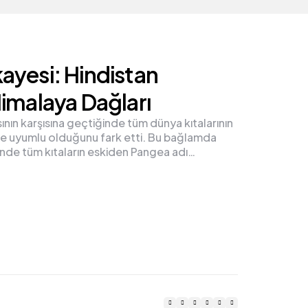
ayesi: Hindistan
imalaya Dağları
nın karşısına geçtiğinde tüm dünya kıtalarının
rine uyumlu olduğunu fark etti. Bu bağlamda
sinde tüm kıtaların eskiden Pangea adı…