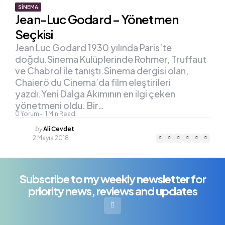
SINEMA
Jean-Luc Godard – Yönetmen
Seçkisi
Jean Luc Godard 1930 yılında Paris’te
doğdu.Sinema Kulüplerinde Rohmer, Truffaut
ve Chabrol ile tanıştı.Sinema dergisi olan,
Chaierö du Cinema’da film eleştirileri
yazdı.Yeni Dalga Akımının en ilgi çeken
yönetmeni oldu. Bir…
0
Yorum
1
Min Read
Posted
by
Ali Cevdet
by
2 Mayıs 2018
Subscribe to my weekly newsletter for
priority news, reviews and updates