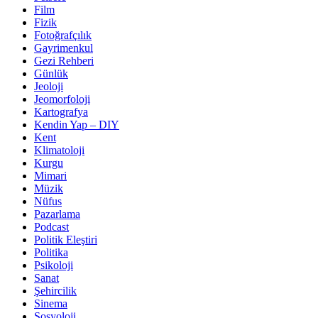
Film
Fizik
Fotoğrafçılık
Gayrimenkul
Gezi Rehberi
Günlük
Jeoloji
Jeomorfoloji
Kartografya
Kendin Yap – DIY
Kent
Klimatoloji
Kurgu
Mimari
Müzik
Nüfus
Pazarlama
Podcast
Politik Eleştiri
Politika
Psikoloji
Sanat
Şehircilik
Sinema
Sosyoloji