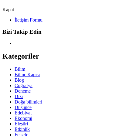
Kapat
İletişim Formu
Bizi Takip Edin
Kategoriler
Bilim
Bilinç Kapısı
Blog
Coğrafya
Deneme
Dizi
Doğa bilimleri
Düşünce
Edebiyat
Ekonomi
Eleştiri
Etkinlik
Felsefe