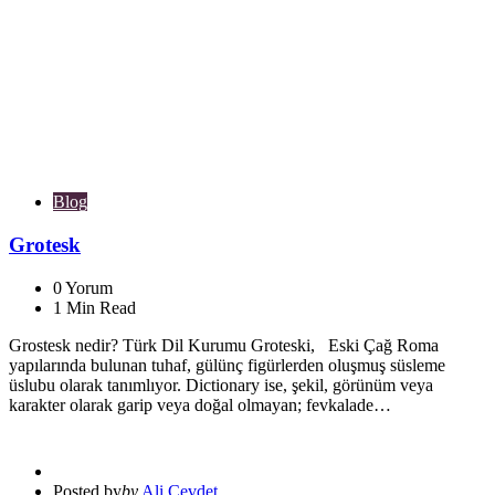
Blog
Grotesk
0
Yorum
1
Min Read
Grostesk nedir? Türk Dil Kurumu Groteski, Eski Çağ Roma
yapılarında bulunan tuhaf, gülünç figürlerden oluşmuş süsleme
üslubu olarak tanımlıyor. Dictionary ise, şekil, görünüm veya
karakter olarak garip veya doğal olmayan; fevkalade…
Posted by
by
Ali Cevdet