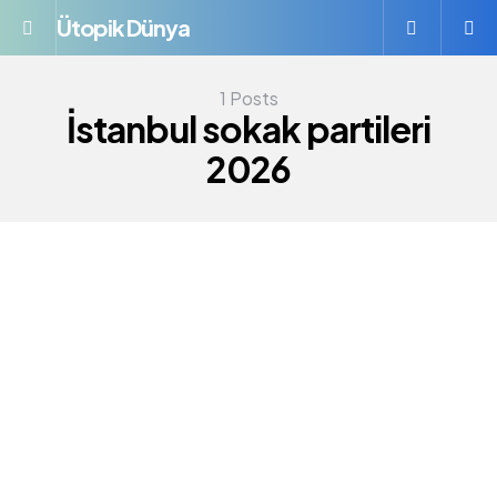
Ütopik Dünya
Menü
S
1 Posts
İstanbul sokak partileri
2026