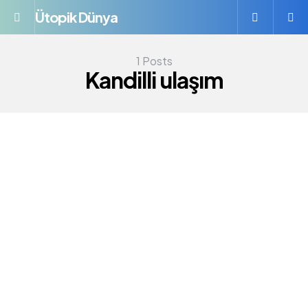
Ütopik Dünya
Menü
S
1 Posts
Kandilli ulaşım