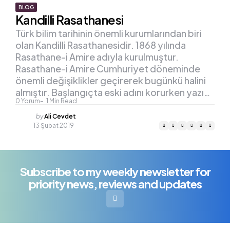
BLOG
Kandilli Rasathanesi
Türk bilim tarihinin önemli kurumlarından biri
olan Kandilli Rasathanesidir. 1868 yılında
Rasathane-i Amire adıyla kurulmuştur.
Rasathane-i Amire Cumhuriyet döneminde
önemli değişiklikler geçirerek bugünkü halini
almıştır. Başlangıçta eski adını korurken yazı…
0
Yorum
1
Min Read
Posted
by
Ali Cevdet
by
13 Şubat 2019
Subscribe to my weekly newsletter for
priority news, reviews and updates