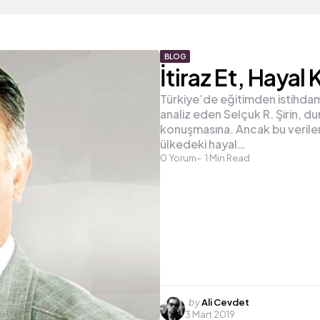
BLOG
İtiraz Et, Hayal K
Türkiye’de eğitimden istihdam
analiz eden Selçuk R. Şirin, du
konuşmasına. Ancak bu veriler
ülkedeki hayal…
0
Yorum
1
Min Read
Posted
by
Ali Cevdet
3 Mart 2019
by