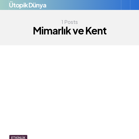
Ütopik Dünya
Menü
S
1 Posts
Mimarlık ve Kent
ETKINLIK