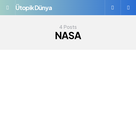
Ütopik Dünya
Menü
S
4 Posts
NASA