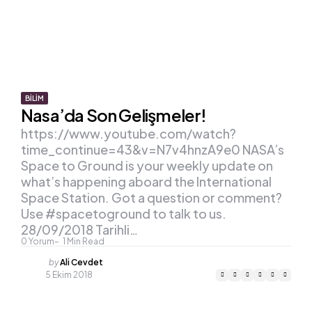
BILIM
Nasa’da Son Gelişmeler!
https://www.youtube.com/watch?
time_continue=43&v=N7v4hnzA9e0 NASA’s
Space to Ground is your weekly update on
what’s happening aboard the International
Space Station. Got a question or comment?
Use #spacetoground to talk to us.
28/09/2018 Tarihli…
0
Yorum
1
Min Read
Posted
by
Ali Cevdet
by
5 Ekim 2018