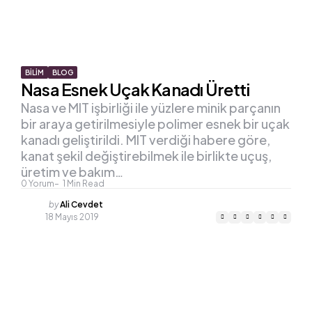
BILIM
BLOG
Nasa Esnek Uçak Kanadı Üretti
Nasa ve MIT işbirliği ile yüzlere minik parçanın
bir araya getirilmesiyle polimer esnek bir uçak
kanadı geliştirildi. MIT verdiği habere göre,
kanat şekil değiştirebilmek ile birlikte uçuş,
üretim ve bakım…
0
Yorum
1
Min Read
Posted
by
Ali Cevdet
by
18 Mayıs 2019