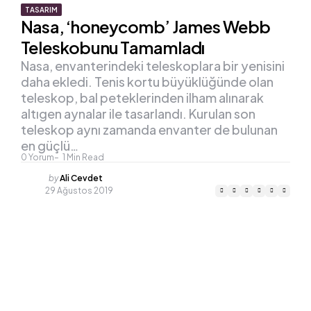
TASARIM
Nasa, ‘honeycomb’ James Webb
Teleskobunu Tamamladı
Nasa, envanterindeki teleskoplara bir yenisini
daha ekledi. Tenis kortu büyüklüğünde olan
teleskop, bal peteklerinden ilham alınarak
altıgen aynalar ile tasarlandı. Kurulan son
teleskop aynı zamanda envanter de bulunan
en güçlü…
0
Yorum
1
Min Read
Posted
by
Ali Cevdet
by
29 Ağustos 2019