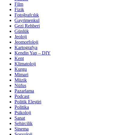
Film
Fizik
Fotoğrafçılık
Gayrimenkul
Gezi Rehberi
Günlük
Jeoloji
Jeomorfoloji
Kartografya
Kendin Yap – DIY
Kent
Klimatoloji
Kurgu
Mimari
Müzik
Nüfus
Pazarlama
Podcast
Politik Eleştiri
Politika
Psikoloji
Sanat
Şehircilik
Sinema
Sosyoloji