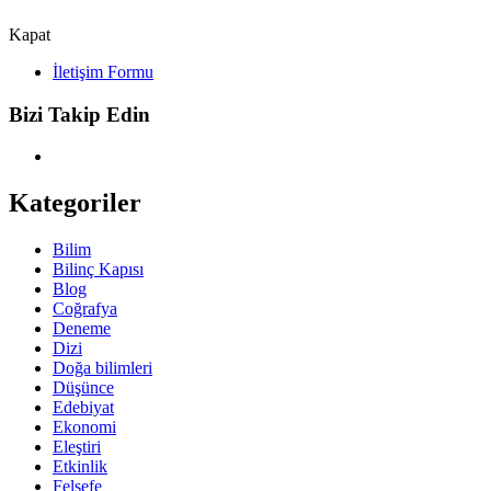
Kapat
İletişim Formu
Bizi Takip Edin
Kategoriler
Bilim
Bilinç Kapısı
Blog
Coğrafya
Deneme
Dizi
Doğa bilimleri
Düşünce
Edebiyat
Ekonomi
Eleştiri
Etkinlik
Felsefe