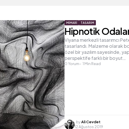
MIMARI
TASARIM
Hipnotik Odala
Viyana merkezli tasarımcı Pete
tasarlandı. Malzeme olarak bo
özel bir yazılım sayesinde, ya
perspektife farklı bir boyut…
0
Yorum
1
Min Read
Posted
by
Ali Cevdet
12 Ağustos 2019
by