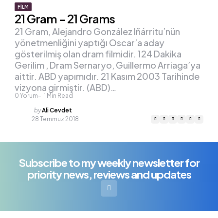
FILM
21 Gram – 21 Grams
21 Gram, Alejandro González Iñárritu’nün
yönetmenliğini yaptığı Oscar’a aday
gösterilmiş olan dram filmidir. 124 Dakika
Gerilim , Dram Sernaryo, Guillermo Arriaga’ya
aittir. ABD yapımıdır. 21 Kasım 2003 Tarihinde
vizyona girmiştir. (ABD)…
0
Yorum
1
Min Read
Posted
by
Ali Cevdet
by
28 Temmuz 2018
Subscribe to my weekly newsletter for
priority news, reviews and updates