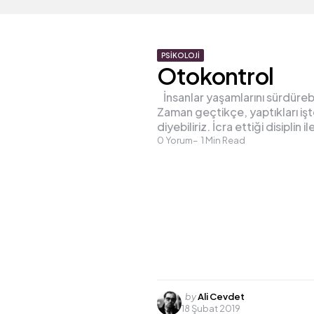
PSIKOLOJI
Otokontrol
İnsanlar yaşamlarını sürdürebil
Zaman geçtikçe, yaptıkları işte
diyebiliriz. İcra ettiği disipli
0
Yorum
1
Min Read
Posted
by
Ali Cevdet
18 Şubat 2019
by