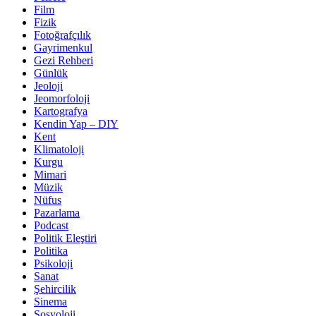
Film
Fizik
Fotoğrafçılık
Gayrimenkul
Gezi Rehberi
Günlük
Jeoloji
Jeomorfoloji
Kartografya
Kendin Yap – DIY
Kent
Klimatoloji
Kurgu
Mimari
Müzik
Nüfus
Pazarlama
Podcast
Politik Eleştiri
Politika
Psikoloji
Sanat
Şehircilik
Sinema
Sosyoloji