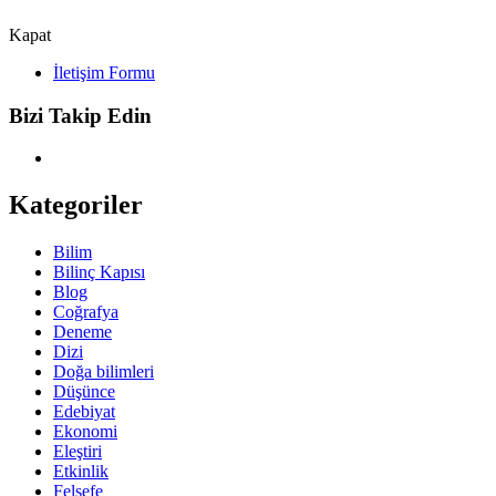
Kapat
İletişim Formu
Bizi Takip Edin
Kategoriler
Bilim
Bilinç Kapısı
Blog
Coğrafya
Deneme
Dizi
Doğa bilimleri
Düşünce
Edebiyat
Ekonomi
Eleştiri
Etkinlik
Felsefe