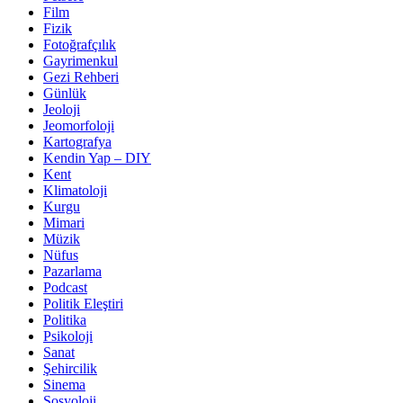
Film
Fizik
Fotoğrafçılık
Gayrimenkul
Gezi Rehberi
Günlük
Jeoloji
Jeomorfoloji
Kartografya
Kendin Yap – DIY
Kent
Klimatoloji
Kurgu
Mimari
Müzik
Nüfus
Pazarlama
Podcast
Politik Eleştiri
Politika
Psikoloji
Sanat
Şehircilik
Sinema
Sosyoloji