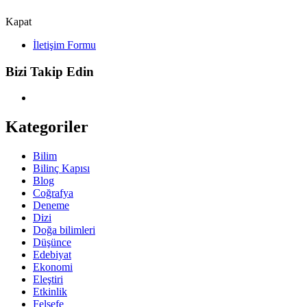
Kapat
İletişim Formu
Bizi Takip Edin
Kategoriler
Bilim
Bilinç Kapısı
Blog
Coğrafya
Deneme
Dizi
Doğa bilimleri
Düşünce
Edebiyat
Ekonomi
Eleştiri
Etkinlik
Felsefe