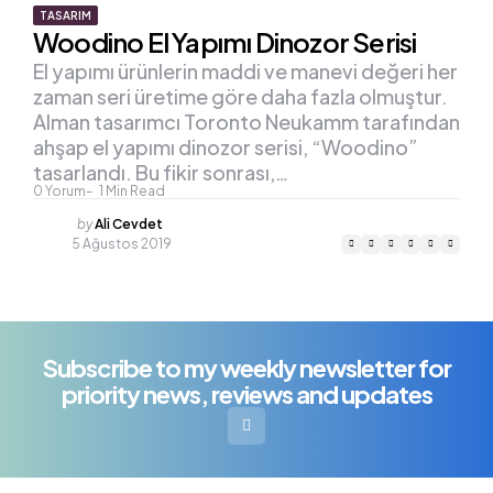
TASARIM
Woodino El Yapımı Dinozor Serisi
El yapımı ürünlerin maddi ve manevi değeri her
zaman seri üretime göre daha fazla olmuştur.
Alman tasarımcı Toronto Neukamm tarafından
ahşap el yapımı dinozor serisi, “Woodino”
tasarlandı. Bu fikir sonrası,…
0
Yorum
1
Min Read
Posted
by
Ali Cevdet
by
5 Ağustos 2019
Subscribe to my weekly newsletter for
priority news, reviews and updates