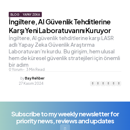
BLOG
YAPAY ZEKA
İngiltere, AI Güvenlik Tehditlerine
Karşı Yeni Laboratuvarını Kuruyor
İngiltere, AI güvenlik tehditlerine karşı LASR
adlı Yapay Zeka Güvenlik Araştırma
Laboratuvarı’nı kurdu. Bu girişim, hem ulusal
hem de küresel güvenlik stratejileri için önemli
bir adım
0
Yorum
3
Min Read
Posted
by
Bay Rehber
by
27 Kasım 2024
Subscribe to my weekly newsletter for
priority news, reviews and updates