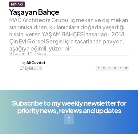
MIMARI
Yaşayan Bahçe
MAD Architects Grubu, iç mekan ve dış mekan
sınırını kaldıran, kullanıcılara doğada yaşadığı
hissini veren YAŞAM BAHÇESİ tasarladı. 2018
Çin Evi Görsel Sergisi için tasarlanan pavyon,
aşağıya eğimli, yüzer bir…
0
Yorum
1
Min Read
Posted
by
Ali Cevdet
by
27 Eylül 2018
Subscribe to my weekly newsletter for
priority news, reviews and updates