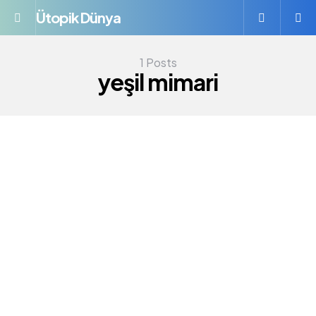
Ütopik Dünya
Menü
S
1 Posts
yeşil mimari