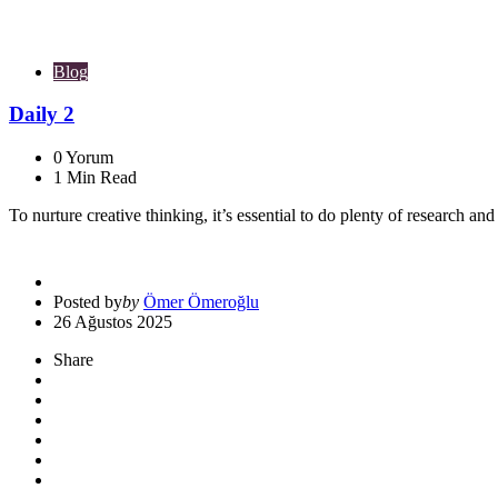
Blog
Daily 2
0
Yorum
1
Min Read
To nurture creative thinking, it’s essential to do plenty of research and
Posted by
by
Ömer Ömeroğlu
26 Ağustos 2025
Share