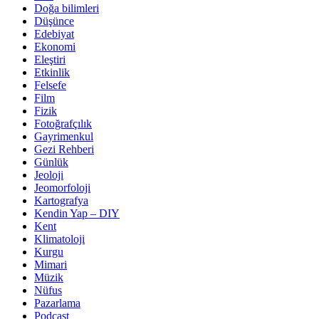
Doğa bilimleri
Düşünce
Edebiyat
Ekonomi
Eleştiri
Etkinlik
Felsefe
Film
Fizik
Fotoğrafçılık
Gayrimenkul
Gezi Rehberi
Günlük
Jeoloji
Jeomorfoloji
Kartografya
Kendin Yap – DIY
Kent
Klimatoloji
Kurgu
Mimari
Müzik
Nüfus
Pazarlama
Podcast