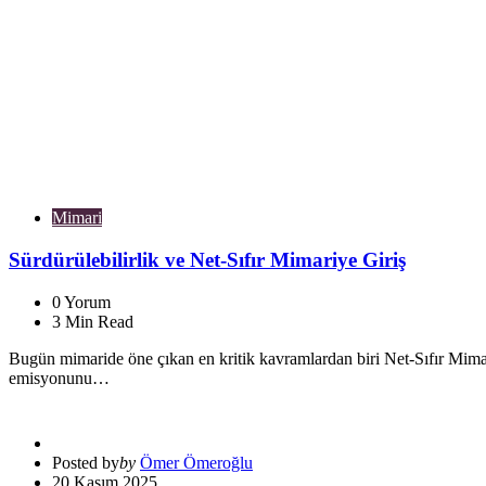
Mimari
Sürdürülebilirlik ve Net-Sıfır Mimariye Giriş
0
Yorum
3
Min Read
Bugün mimaride öne çıkan en kritik kavramlardan biri Net‑Sıfır Mimari (
emisyonunu…
Posted by
by
Ömer Ömeroğlu
20 Kasım 2025