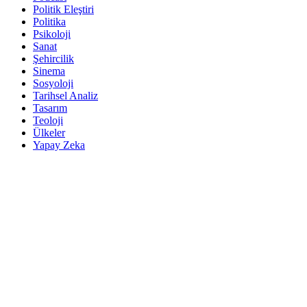
Politik Eleştiri
Politika
Psikoloji
Sanat
Şehircilik
Sinema
Sosyoloji
Tarihsel Analiz
Tasarım
Teoloji
Ülkeler
Yapay Zeka