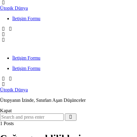
Menü
Ütopik Dünya
İletişim Formu
Search
Menü
İletişim Formu
İletişim Formu
Search
Ütopik Dünya
Ütopyanın İzinde, Sınırları Aşan Düşünceler
Kapat
Search
Search
for:
1 Posts