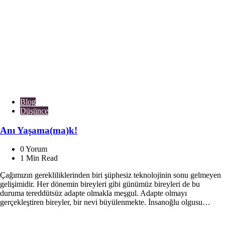
Blog
Düşünce
Anı Yaşama(ma)k!
0
Yorum
1
Min Read
Çağımızın gerekliliklerinden biri şüphesiz teknolojinin sonu gelmeyen
gelişimidir. Her dönemin bireyleri gibi günümüz bireyleri de bu
duruma tereddütsüz adapte olmakla meşgul. Adapte olmayı
gerçekleştiren bireyler, bir nevi büyülenmekte. İnsanoğlu olgusu…