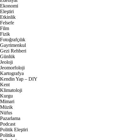
Edebiyat
Ekonomi
Eleştiri
Etkinlik
Felsefe
Film
Fizik
Fotoğrafçılık
Gayrimenkul
Gezi Rehberi
Günlük
Jeoloji
Jeomorfoloji
Kartografya
Kendin Yap – DIY
Kent
Klimatoloji
Kurgu
Mimari
Müzik
Nüfus
Pazarlama
Podcast
Politik Eleştiri
Politika