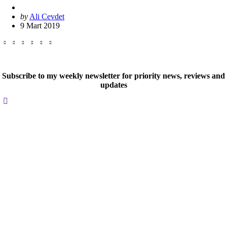
Posted
by
Ali Cevdet
by
9 Mart 2019
Subscribe to my weekly newsletter for priority news, reviews and
updates