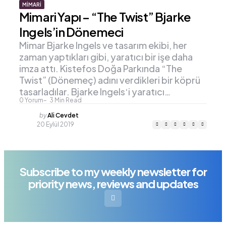
MIMARI
Mimari Yapı – “The Twist” Bjarke
Ingels’in Dönemeci
Mimar Bjarke Ingels ve tasarım ekibi, her
zaman yaptıkları gibi, yaratıcı bir işe daha
imza attı. Kistefos Doğa Parkında “The
Twist” (Dönemeç) adını verdikleri bir köprü
tasarladılar. Bjarke Ingels‘i yaratıcı…
0
Yorum
3
Min Read
Posted
by
Ali Cevdet
by
20 Eylül 2019
Subscribe to my weekly newsletter for
priority news, reviews and updates