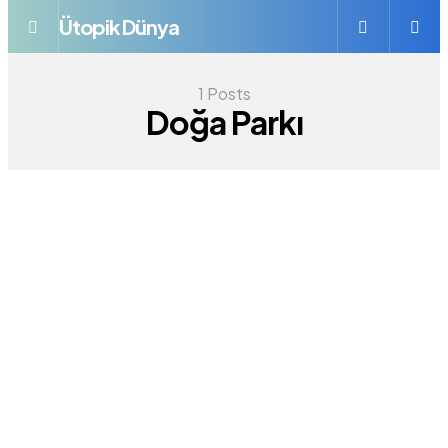
Ütopik Dünya
Menü
Se
1 Posts
Doğa Parkı