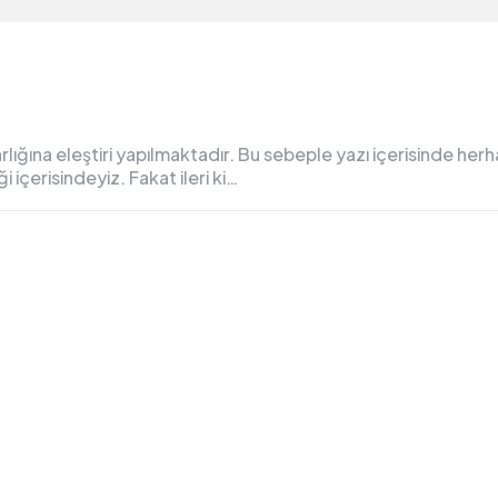
a eleştiri yapılmaktadır. Bu sebeple yazı içerisinde herhan
 içerisindeyiz. Fakat ileri ki…