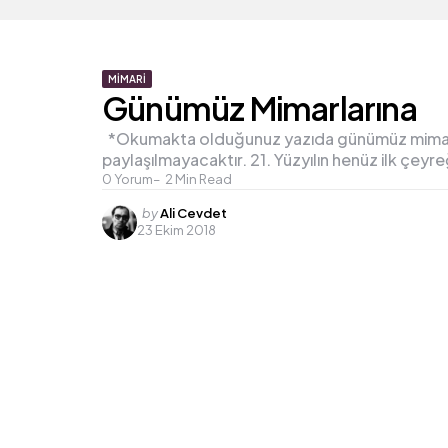
MIMARI
Günümüz Mimarlarına
*Okumakta olduğunuz yazıda günümüz mimarlığın
paylaşılmayacaktır. 21. Yüzyılın henüz ilk çeyreği
0
Yorum
2
Min Read
Posted
by
Ali Cevdet
23 Ekim 2018
by