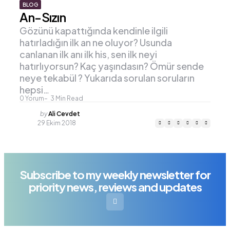
BLOG
An-Sızın
Gözünü kapattığında kendinle ilgili
hatırladığın ilk an ne oluyor? Usunda
canlanan ilk anı ilk his, sen ilk neyi
hatırlıyorsun? Kaç yaşındasın? Ömür sende
neye tekabül ? Yukarıda sorulan soruların
hepsi…
0
Yorum
3
Min Read
Posted
by
Ali Cevdet
by
29 Ekim 2018
Subscribe to my weekly newsletter for
priority news, reviews and updates