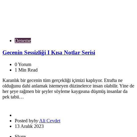
Deneme
Gecenin Sessizliği I Kısa Notlar Serisi
0
Yorum
1
Min Read
Karanlık bir gecenin tüm gerçekliği içimizi kaplıyor. Etrafta ne
olduğunu dahi anlamak istemeyen düzinelerce insan olabilir. Yine de
her şeye rağmen bir şeyler söyleme kaygısına düşmüş insanlar da
pek tabii…
Posted by
by
Ali Cevdet
13 Aralık 2023
Share