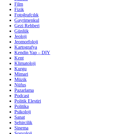
Film
Fizik
Fotoğrafçılık
Gayrimenkul
Gezi Rehberi
Günlük
Jeoloji
Jeomorfoloji
Kartografya
Kendin Yap – DIY
Kent
Klimatoloji
Kurgu
Mimari
Müzik
Nüfus
Pazarlama
Podcast
Politik Eleştiri
Politika
Psikoloji
Sanat
Şehircilik
Sinema
Sosyoloji