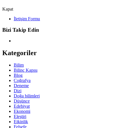
Kapat
İletişim Formu
Bizi Takip Edin
Kategoriler
Bilim
Bilinç Kapısı
Blog
Coğrafya
Deneme
Dizi
Doğa bilimleri
Düşünce
Edebiyat
Ekonomi
Eleştiri
Etkinlik
Felsefe