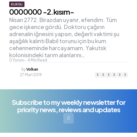
KURGU
0000000 -2.kısım-
Nisan 2772. Birazdan uyanır, efendim. Tüm
gece işkence gördü. Doktoru çağırın
adrenalin iğnesini yapsın, değerli vaktimi şu
aşağılık kalıntı Babil torunu için bu kum
cehenneminde harcayamam. Yakutsk
kolonisindeki tarım alanlarını…
0
Yorum
4
Min Read
Posted
by
Volkan
by
27 Mart 2019
Subscribe to my weekly newsletter for
priority news, reviews and updates