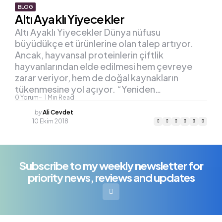
BLOG
Altı Ayaklı Yiyecekler
Altı Ayaklı Yiyecekler Dünya nüfusu
büyüdükçe et ürünlerine olan talep artıyor.
Ancak, hayvansal proteinlerin çiftlik
hayvanlarından elde edilmesi hem çevreye
zarar veriyor, hem de doğal kaynakların
tükenmesine yol açıyor. “Yeniden…
0
Yorum
1
Min Read
Posted
by
Ali Cevdet
by
10 Ekim 2018
Subscribe to my weekly newsletter for
priority news, reviews and updates