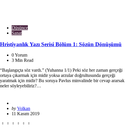
Düşünce
Sanat
Hristiyanlık Yazı Serisi Bölüm 1: Sözün Dönüşümü
0
Yorum
3
Min Read
“Başlangıçta söz vardı.” (Yuhanna 1/1) Peki söz her zaman gerçeği
ortaya çıkarmak için midir yoksa arzular doğrultusunda gerçeği
yaratmak için midir? Bu soruya Pavlus minvalinde bir cevap ararsak
neler söyleyebiliriz?…
Posted
by
Volkan
by
11 Kasım 2019