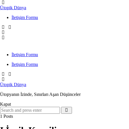
Menü
Ütopik Dünya
İletişim Formu
Search
Menü
İletişim Formu
İletişim Formu
Search
Ütopik Dünya
Ütopyanın İzinde, Sınırları Aşan Düşünceler
Kapat
Search
Search
for:
1 Posts