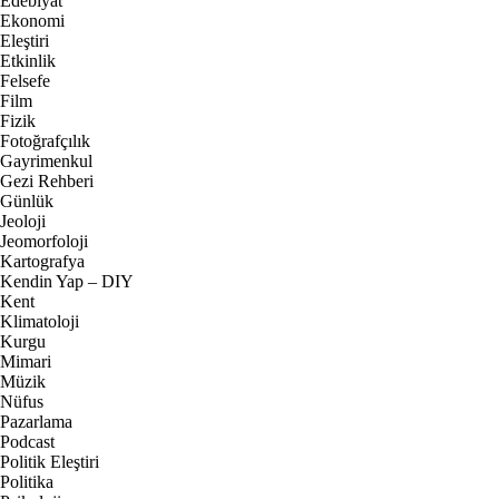
Edebiyat
Ekonomi
Eleştiri
Etkinlik
Felsefe
Film
Fizik
Fotoğrafçılık
Gayrimenkul
Gezi Rehberi
Günlük
Jeoloji
Jeomorfoloji
Kartografya
Kendin Yap – DIY
Kent
Klimatoloji
Kurgu
Mimari
Müzik
Nüfus
Pazarlama
Podcast
Politik Eleştiri
Politika