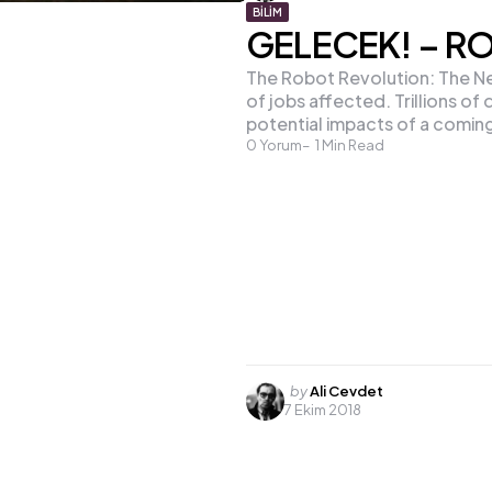
BILIM
GELECEK! – R
The Robot Revolution: The N
of jobs affected. Trillions of
potential impacts of a comin
0
Yorum
1
Min Read
Posted
by
Ali Cevdet
7 Ekim 2018
by