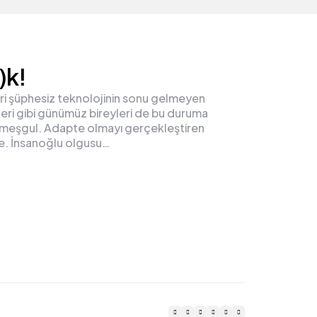
)k!
iri şüphesiz teknolojinin sonu gelmeyen
leri gibi günümüz bireyleri de bu duruma
meşgul. Adapte olmayı gerçekleştiren
te. İnsanoğlu olgusu…