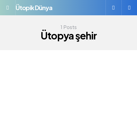
Ütopik Dünya
Menü
S
1 Posts
Ütopya şehir