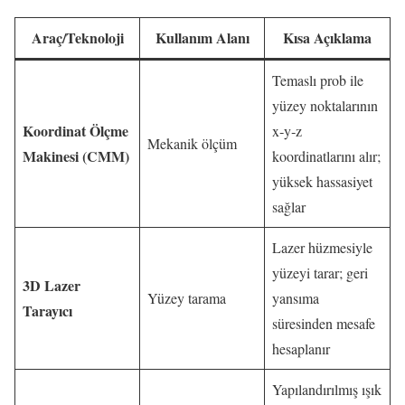
Araç/Teknoloji
Kullanım Alanı
Kısa Açıklama
Temaslı prob ile
yüzey noktalarının
Koordinat Ölçme
x‑y‑z
Mekanik ölçüm
Makinesi (CMM)
koordinatlarını alır;
yüksek hassasiyet
sağlar
Lazer hüzmesiyle
yüzeyi tarar; geri
3D Lazer
Yüzey tarama
yansıma
Tarayıcı
süresinden mesafe
hesaplanır
Yapılandırılmış ışık