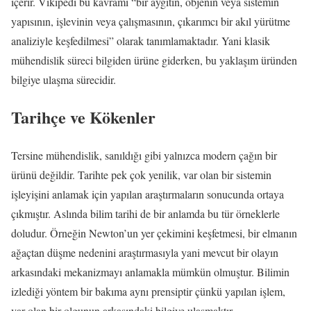
içerir. Vikipedi bu kavramı “bir aygıtın, objenin veya sistemin
yapısının, işlevinin veya çalışmasının, çıkarımcı bir akıl yürütme
analiziyle keşfedilmesi” olarak tanımlamaktadır. Yani klasik
mühendislik süreci bilgiden ürüne giderken, bu yaklaşım üründen
bilgiye ulaşma sürecidir.
Tarihçe ve Kökenler
Tersine mühendislik, sanıldığı gibi yalnızca modern çağın bir
ürünü değildir. Tarihte pek çok yenilik, var olan bir sistemin
işleyişini anlamak için yapılan araştırmaların sonucunda ortaya
çıkmıştır. Aslında bilim tarihi de bir anlamda bu tür örneklerle
doludur. Örneğin Newton’un yer çekimini keşfetmesi, bir elmanın
ağaçtan düşme nedenini araştırmasıyla yani mevcut bir olayın
arkasındaki mekanizmayı anlamakla mümkün olmuştur. Bilimin
izlediği yöntem bir bakıma aynı prensiptir çünkü yapılan işlem,
var olan bir olgunun arkasındaki bilgiye ulaşmaktır.