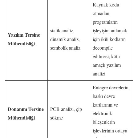
Kaynak kodu
olmadan
programların
statik analiz,
işleyişini anlamak
Yazılım Tersine
dinamik analiz,
için ikili kodların
Mühendisliği
sembolik analiz
decompile
edilmesi; kötü
amaçlı yazılım
analizi
Entegre devrelerin,
baskı devre
kartlarının ve
Donanım Tersine
PCB analizi, çip
elektronik
Mühendisliği
sökme
bileşenlerin
işlevlerinin ortaya