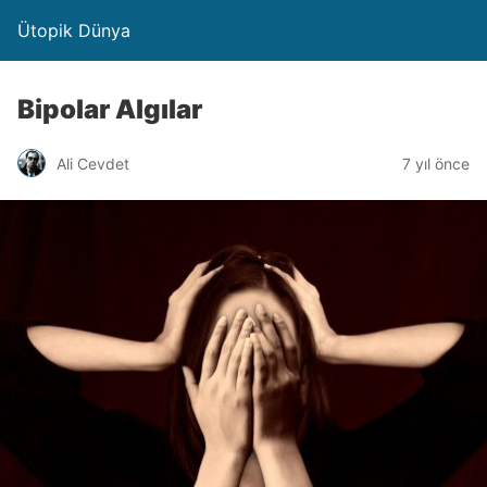
Ütopik Dünya
Bipolar Algılar
Ali Cevdet
7 yıl önce