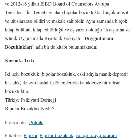
ve 2012-16 yılları ISBD Board of Counselors Avrupa
Temsilci’sidir. Temel ilgi alanı bipolar bozukluklar birçok ulusal
ve uluslararası bildiri ve makale sahibidir. Aynı zamanda birçok
kitap bölümü, kitap editörlüğü ve eş yazarı olduğu “Araştırma ve
Duygudurum
Klinik Uygulamada Biyolojik Psikiyatri-
Bozuklukları
” adlı bir de kitabı bulunmaktadır.
Kaynak: Tedx
İki uçlu bozukluk (bipolar bozukluk, eski adıyla manik-depresif
hastalık) iki ayrı hastalık dönemleriyle karakterize bir ruhsal
bozukluktur.
Türkiye Psikiyatri Derneği
Bipolar Bozukluk Nedir?
Kategoriler:
Psikoloji
Etiketler:
Bipolar
,
Bipolar bozukluk
,
iki uçlu duygudurum