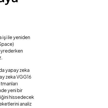
 işi ile yeniden
tSpace)
 seyrederken
z.
ada yapay zeka
apay zeka VGG16
katmanları
nde yeni bir
liğini hissedecek
ketlerini analiz