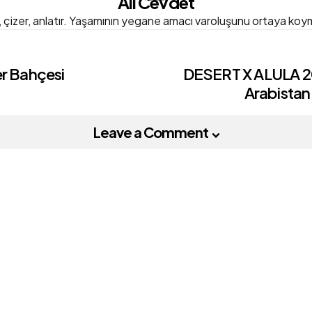
Ali Cevdet
, çizer, anlatır. Yaşamının yegane amacı varoluşunu ortaya koym
er Bahçesi
DESERT X ALULA 2
Arabistan 
on
Leave a Comment