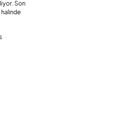
eliyor. Son
 halinde
s