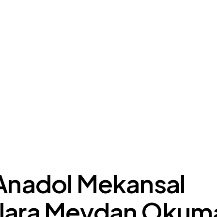
 Anadol Mekansal
lara Meydan Okum