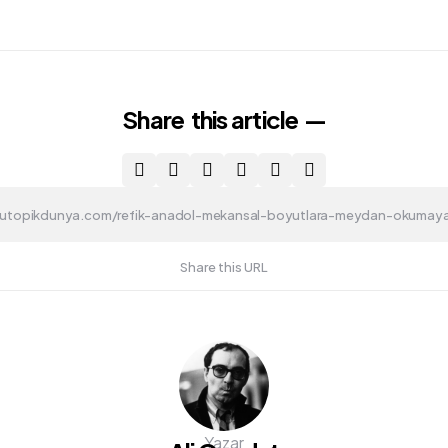
Share
this article
Share this URL
Yazar