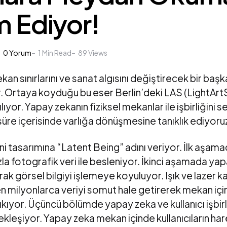
 Ediyor!
0
Yorum
1
Min Read
89
Views
an sınırlarını ve sanat algısını değiştirecek bir başka
r. Ortaya koyduğu bu eser Berlin’deki LAS (LightAr
şılıyor. Yapay zekanın fiziksel mekanlar ile işbirliğini
 süre içerisinde varlığa dönüşmesine tanıklık ediyoru
i tasarımına “Latent Being” adını veriyor. İlk aşam
la fotografik veri ile besleniyor. İkinci aşamada y
narak görsel bilgiyi işlemeye koyuluyor. Işık ve lazer 
nen milyonlarca veriyi somut hale getirerek mekan içi
ıkıyor. Üçüncü bölümde yapay zeka ve kullanıcı işbir
ekleşiyor. Yapay zeka mekan içinde kullanıcıların hare