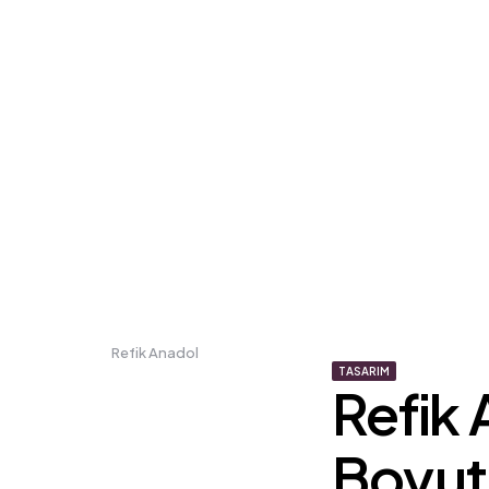
Refik Anadol
TASARIM
Refik
Boyut