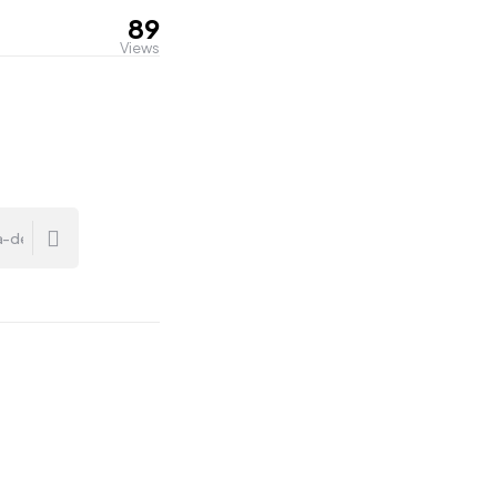
89
Views