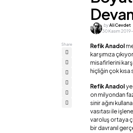
Devam
Posted
by
Ali Cevdet
30 Kasım 2019
by
Share
Refik Anadol
mek
karşımıza çıkıyo
misafirlerini kar
hiçliğin çok kısa
Refik Anadol
yen
on milyondan faz
sinir ağını kulla
vasıtası ile işle
varoluş ortaya ç
bir davranıl gerç