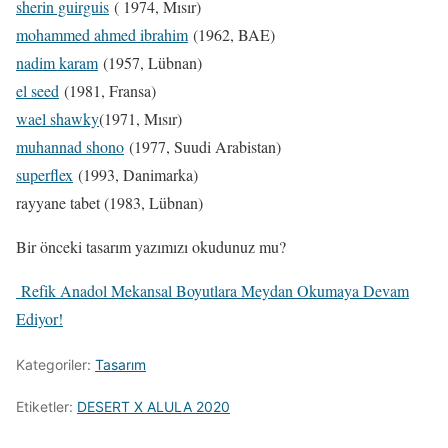
sherin guirguis
( 1974, Mısır)
mohammed ahmed ibrahim
(1962, BAE)
nadim karam
(1957, Lübnan)
el seed
(1981, Fransa)
wael shawky
(1971, Mısır)
muhannad shono
(1977, Suudi Arabistan)
superflex
(1993, Danimarka)
rayyane tabet (1983, Lübnan)
Bir önceki tasarım yazımızı okudunuz mu?
Refik Anadol Mekansal Boyutlara Meydan Okumaya Devam
Ediyor!
Kategoriler:
Tasarım
Etiketler:
DESERT X ALULA 2020