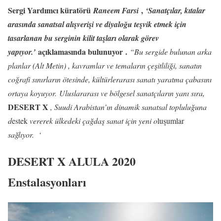
Sergi Yardımcı
küratörü
,
Raneem Farsi
‘Sanatçılar, kıtalar
arasında sanatsal alışverişi ve diyaloğu teşvik etmek için
tasarlanan bu serginin kilit taşları olarak görev
açıklamasında bulunuyor .
yapıyor.’
“Bu sergide bulunan arka
planlar (Alt Metin) , kavramlar ve temaların çeşitliliği, sanatın
coğrafi sınırların ötesinde, kültürlerarası sanatı yaratma çabasını
ortaya koyuyor. Uluslararası ve bölgesel sanatçıların yanı sıra,
DESERT X
, Suudi Arabistan’ın dinamik sanatsal topluluğuna
d
estek
vererek ülkedeki çağdaş sanat için yeni o
luşumlar
sağlıyor. ‘
DESERT X ALULA 2020
Enstalasyonları