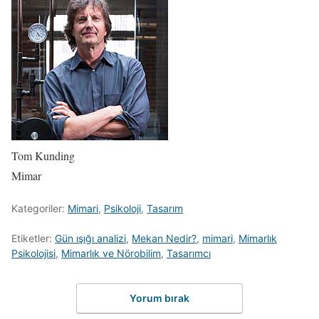
Tom Kunding
Mimar
Kategoriler:
Mimari
,
Psikoloji
,
Tasarım
Etiketler:
Gün ışığı analizi
,
Mekan Nedir?
,
mimari
,
Mimarlık
Psikolojisi
,
Mimarlık ve Nörobilim
,
Tasarımcı
Yorum bırak