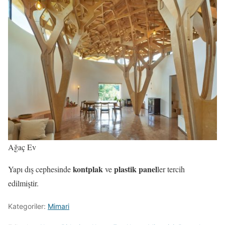
Ağaç Ev
kontplak
plastik panel
Yapı dış cephesinde
ve
ler tercih
edilmiştir.
Kategoriler:
Mimari