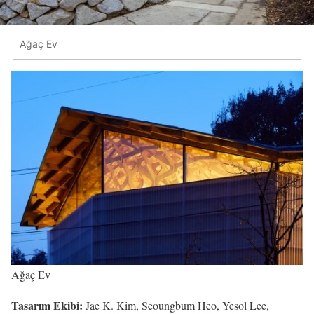
Ağaç Ev
Ağaç Ev
Tasarım Ekibi:
Jae K. Kim, Seoungbum Heo, Yesol Lee,