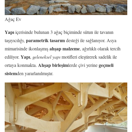
Ağaç Ev
Yapı
içerisinde bulunan 3 ağaç biçiminde sütun ile tavanın
parametrik tasarım
taşıyıcılığı,
desteği ile sağlanıyor. Asya
ahşap malzeme
mimarisinde ikonlaşmış
, ağırlıklı olarak tercih
Yapı
ediliyor.
,
geleneksel yapı
motifleri eleştirerek sadelik ile
Ahşap birleşim
geçmeli
ortaya konmakta.
lerde çivi yerine
sistem
den yararlanılmıştır.