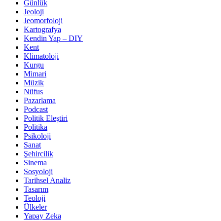
Günlük
Jeoloji
Jeomorfoloji
Kartografya
Kendin Yap – DIY
Kent
Klimatoloji
Kurgu
Mimari
Müzik
Nüfus
Pazarlama
Podcast
Politik Eleştiri
Politika
Psikoloji
Sanat
Şehircilik
Sinema
Sosyoloji
Tarihsel Analiz
Tasarım
Teoloji
Ülkeler
Yapay Zeka